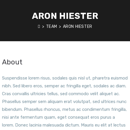
ARON HIESTER
>
TEAM
>
ARON HIESTER
About
Suspendisse lorem risus, sodales quis nisl ut, pharetra euismod
nibh. Sed libero eros, semper ac fringilla eget, sodales ac diam.
Cras convallis ultricies tellus, sed commodo velit aliquet ac.
Phasellus semper sem aliquam erat volutpat, sed ultrices nunc
bibendum. Phasellus rhoncus, metus ac condimentum fringilla,
nisi ante fermentum quam, eget consequat eros purus a
lorem. Donec lacinia malesuada dictum. Mauris eu elit at lectus