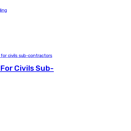
ding
or Civils Sub-