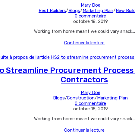
by
Auteur/autrice
Mary Doe
2026
Post
de
Best Builders
/
Blogs
/
Marketing Plan
/
New Buil
category:
Commentaires
la
0 commentaire
Dernière
de
publication :
octobre 18, 2019
modification
la
Working from home meant we could vary snack...
de
publication :
la
The
Continuer la lecture
publication :
Edris
House
Proves
That
o Streamline Procurement Process F
Good
Design
Contractors
Can
Stand
The
Auteur/autrice
Mary Doe
Test
Post
de
Blogs
/
Construction
/
Marketing Plan
Of
category:
Commentaires
la
0 commentaire
Time
Dernière
de
publication :
octobre 18, 2019
modification
la
Working from home meant we could vary snack...
de
publication :
la
HS2
Continuer la lecture
publication :