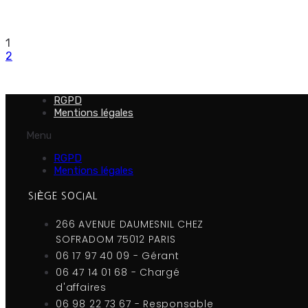
1
2
Aller
à
la
RGPD
page
Mentions légales
suivante
Menu
RGPD
Mentions légales
SIÈGE SOCIAL
266 AVENUE DAUMESNIL CHEZ
SOFRADOM 75012 PARIS
06 17 97 40 09 - Gérant
06 47 14 01 68 - Chargé
d'affaires
06 98 22 73 67 - Responsable