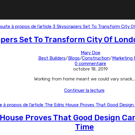
pers Set To Transform City Of Lond
Auteur/autrice
Mary Doe
Post
de
Best Builders
/
Blogs
/
Construction
/
Marketing 
category:
Commentaires
la
0 commentaire
Dernière
de
publication :
octobre 18, 2019
modification
la
Working from home meant we could vary snack...
de
publication :
la
3
Continuer la lecture
publication :
Skyscrapers
Set
To
Transform
 House Proves That Good Design Can
City
Of
Time
London
Skyline