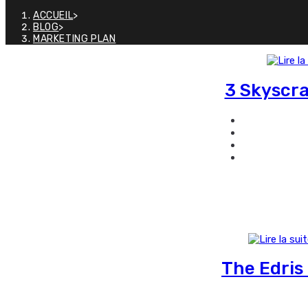
ACCUEIL
>
BLOG
>
MARKETING PLAN
3 Skyscra
The Edris