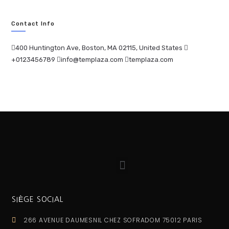
Contact Info
400 Huntington Ave, Boston, MA 02115, United States
+0123456789
info@templaza.com
templaza.com
SIÈGE SOCIAL
266 AVENUE DAUMESNIL CHEZ SOFRADOM 75012 PARIS