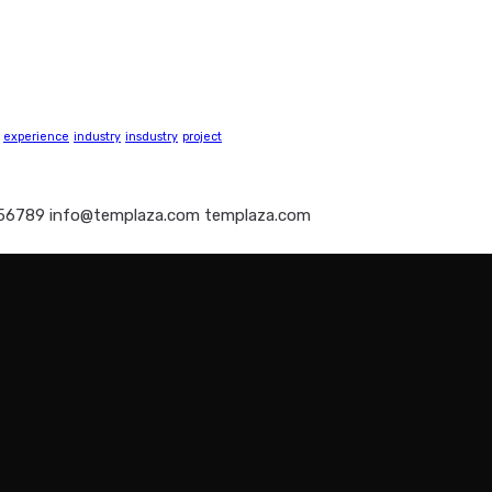
experience
industry
insdustry
project
56789
info@templaza.com
templaza.com