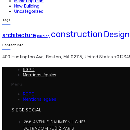
Marketing Plan
New Building
Uncategorized
Tags
construction
Design
architecture
building
Contact info
400 Huntington Ave, Boston, MA 02115, United States
+01234
RGPD
Mentions légales
Menu
RGPD
Mentions légales
SIÈGE SOCIAL
266 AVENUE DAUMESNIL CHEZ
SOFRADOM 75012 PARIS